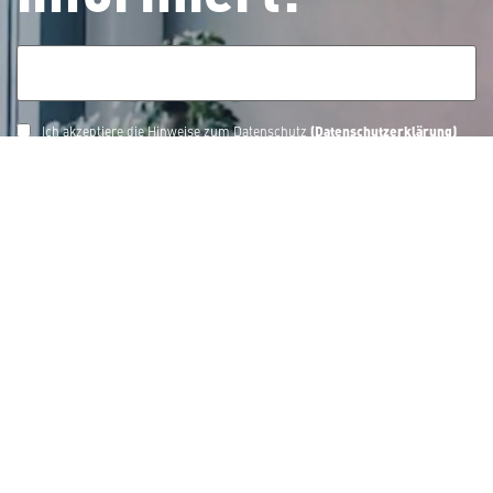
(Datenschutzerklärung)
Ich akzeptiere die Hinweise zum Datenschutz
Newsletter bestellen
Tech Portfolio
Servicewelten
Insights & Updates
Firmenportrait
Job & Karriere
Kontakt
Impressum
Datenschutz
Sitemap