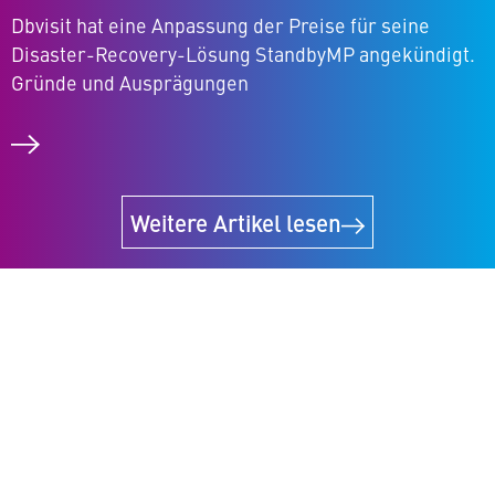
Dbvisit hat eine Anpassung der Preise für seine
Disaster-Recovery-Lösung StandbyMP an­ge­kün­digt.
Gründe und Ausprägungen
Weitere Artikel lesen