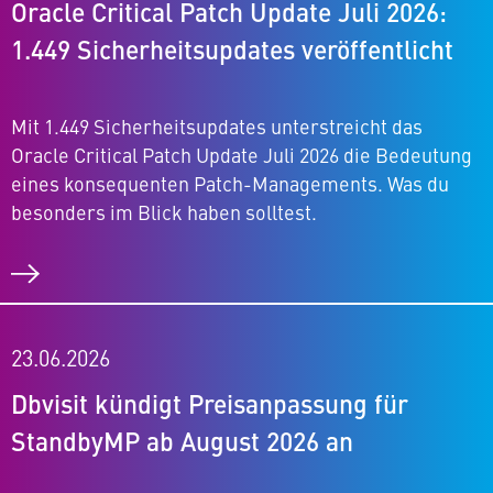
Oracle Critical Patch Update Juli 2026:
1.449 Si­cher­heits­up­dates veröffentlicht
Mit 1.449 Si­cher­heits­up­dates un­ter­streicht das
Oracle Critical Patch Update Juli 2026 die Bedeutung
eines kon­se­quen­ten Patch-Ma­nage­ments. Was du
besonders im Blick haben solltest.
23.06.2026
Dbvisit kündigt Preis­an­pas­sung für
StandbyMP ab August 2026 an