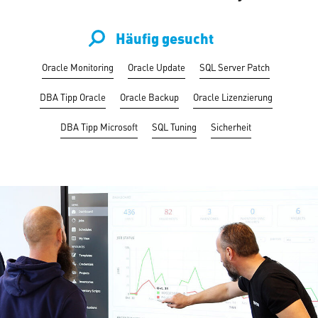
Häufig gesucht
Oracle Mo­ni­to­ring
Oracle Update
SQL Server Patch
DBA Tipp Oracle
Oracle Backup
Oracle Li­zen­zie­rung
DBA Tipp Microsoft
SQL Tuning
Si­cher­heit