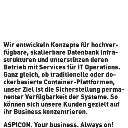
.
Wir ent­wi­ckeln Konzepte für hoch­ver­
füg­ba­re, ska­lier­ba­re Datenbank In­fra­
struk­tu­ren und un­ter­stüt­zen deren
Betrieb mit Services für IT Ope­ra­ti­ons.
Ganz gleich, ob tra­di­tio­nel­le oder do­
cker­ba­sier­te Container-Platt­for­men,
unser Ziel ist die Si­cher­stel­lung per­ma­
nen­ter Ver­füg­bar­keit der Systeme. So
können sich unsere Kunden gezielt auf
ihr Business konzentrieren.
ASPICON. Your business. Always on!