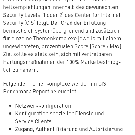
heits­emp­feh­lun­gen innerhalb des ge­wünsch­ten
Security Levels (1 oder 2) des Center for Internet
Security (CIS) folgt. Der Grad der Erfüllung
bemisst sich sys­tem­über­grei­fend und zu­sätz­lich
für einzelne The­men­kom­ple­xe jeweils mit einem
un­ge­wich­te­ten, pro­zen­tua­len Score (Score / Max).
Ziel sollte es stets sein, sich mit ver­tret­ba­ren
Här­tungs­maß­nah­men der 100% Marke best­mög­
lich zu nähern.
Folgende The­men­kom­ple­xe werden im CIS
Benchmark Report beleuchtet:
Netz­werk­kon­fi­gu­ra­ti­on
Kon­fi­gu­ra­ti­on spe­zi­el­ler Dienste und
Service Clients
Zugang, Au­then­ti­fi­zie­rung und Autorisierung