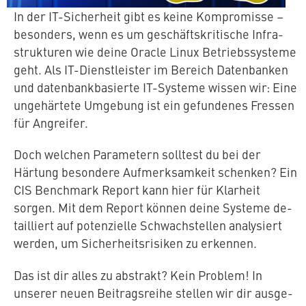
In der IT-Si­cher­heit gibt es keine Kom­pro­mis­se –
besonders, wenn es um ge­schäfts­kri­ti­sche In­fra­
struk­tu­ren wie deine Oracle Linux Be­triebs­sys­te­me
geht. Als IT-Dienst­leis­ter im Bereich Da­ten­ban­ken
und da­ten­bank­ba­sier­te IT-Systeme wissen wir: Eine
un­ge­här­te­te Umgebung ist ein ge­fun­de­nes Fressen
für Angreifer.
Doch welchen Pa­ra­me­tern solltest du bei der
Härtung besondere Auf­merk­sam­keit schenken? Ein
CIS Benchmark Report kann hier für Klarheit
sorgen. Mit dem Report können deine Systeme de­
tail­liert auf po­ten­zi­el­le Schwach­stel­len ana­ly­siert
werden, um Si­cher­heits­ri­si­ken zu erkennen.
Das ist dir alles zu abstrakt? Kein Problem! In
unserer neuen Bei­trags­rei­he stellen wir dir aus­ge­