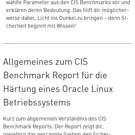
wähl­te Parameter aus den CIS Bench­marks vor und
erklären deren Bedeutung. Das hilft dir mög­li­cher­
wei­se dabei, Licht ins Dunkel zu bringen – denn Si­
cher­heit beginnt mit Wissen!
All­ge­mei­nes zum CIS
Benchmark Report für die
Härtung eines Oracle Linux
Betriebssystems
Kurz zum all­ge­mei­nen Ver­ständ­nis des CIS
Benchmark Reports: Der Report zeigt dir,
inwiefern das gescannte System den Si­cher­