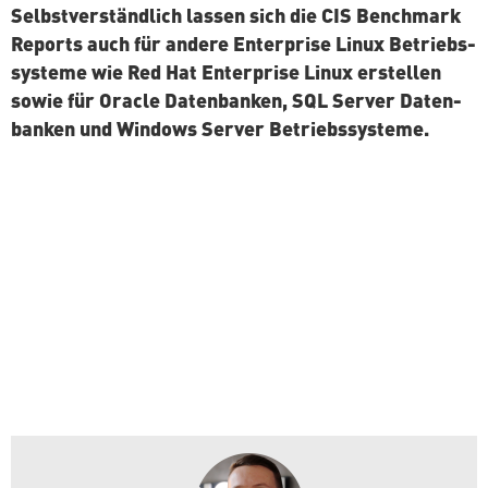
Selbst­ver­ständ­lich lassen sich die CIS Benchmark
Reports auch für andere En­ter­pri­se Linux Be­triebs­
sys­te­me wie Red Hat En­ter­pri­se Linux erstellen
sowie für Oracle Da­ten­ban­ken, SQL Server Da­ten­
ban­ken und Windows Server Betriebssysteme.
Du hast Fragen dazu oder benötigst Un­
ter­stüt­zung?
Ruf uns gern an oder schreibe uns.
Kontakt