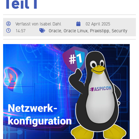
Teil I
Verfasst von
Isabel Dahl
02 April 2025
14:57
Oracle
,
Oracle Linux
,
Pra­xis­tipp
,
Security