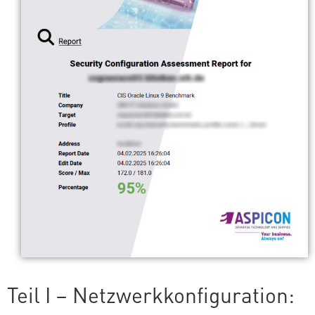
Teil I – Netz­werk­kon­fi­gu­ra­ti­on: