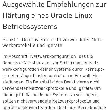
Aus­ge­wähl­te Emp­feh­lun­gen zur
Härtung eines Oracle Linux
Betriebssystems
Punkt 1: De­ak­ti­vie­ren nicht ver­wen­de­ter Netz­
werk­pro­to­kol­le und ‑geräte
Im Abschnitt “Netz­werk­kon­fi­gu­ra­ti­on” des CIS
Reports erfährst du alles zur Sicherung der Netz­
werk­kon­fi­gu­ra­ti­on deiner Systeme durch Ker­nel­pa­
ra­me­ter, Zu­griffs­lis­ten­kon­trol­le und Firewall-Ein­
stel­lun­gen. Ein Beispiel ist das De­ak­ti­vie­ren nicht
ver­wen­de­ter Netz­werk­pro­to­kol­le und ‑geräte: Um
die An­griffs­flä­che deiner Systeme zu ver­rin­gern,
sollten nicht ver­wen­de­te Netz­werk­pro­to­kol­le und
‑geräte de­ak­ti­viert werden. Die Linux-Ker­nel­mo­du­le