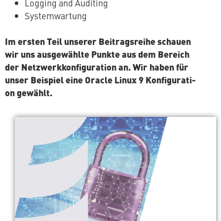
Logging and Auditing
Sys­tem­war­tung
Im ersten Teil unserer Bei­trags­rei­he schauen
wir uns aus­ge­wähl­te Punkte aus dem Bereich
der Netz­werk­kon­fi­gu­ra­ti­on an. Wir haben für
unser Beispiel eine Oracle Linux 9 Kon­fi­gu­ra­ti­
on gewählt.