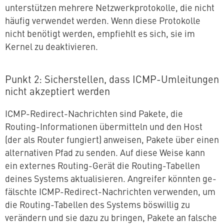
un­ter­stüt­zen mehrere Netz­werk­pro­to­kol­le, die nicht
häufig verwendet werden. Wenn diese Pro­to­kol­le
nicht benötigt werden, empfiehlt es sich, sie im
Kernel zu deaktivieren.
Punkt 2: Si­cher­stel­len, dass ICMP-Um­lei­tun­gen
nicht ak­zep­tiert werden
ICMP-Redirect-Nach­rich­ten sind Pakete, die
Routing-In­for­ma­tio­nen über­mit­teln und den Host
(der als Router fungiert) anweisen, Pakete über einen
al­ter­na­ti­ven Pfad zu senden. Auf diese Weise kann
ein externes Routing-Gerät die Routing-Tabellen
deines Systems ak­tua­li­sie­ren. Angreifer könnten ge­
fälsch­te ICMP-Redirect-Nach­rich­ten verwenden, um
die Routing-Tabellen des Systems böswillig zu
verändern und sie dazu zu bringen, Pakete an falsche