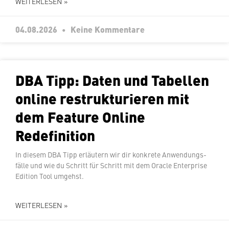
WEITERLESEN »
04.08.2026
Keine Kommentare
DBA Tipp: Daten und Tabellen
online re­struk­tu­rie­ren mit
dem Feature Online
Redefinition
In diesem DBA Tipp erläutern wir dir konkrete An­wen­dungs­
fäl­le und wie du Schritt für Schritt mit dem Oracle En­ter­pri­se
Edition Tool umgehst.
WEITERLESEN »