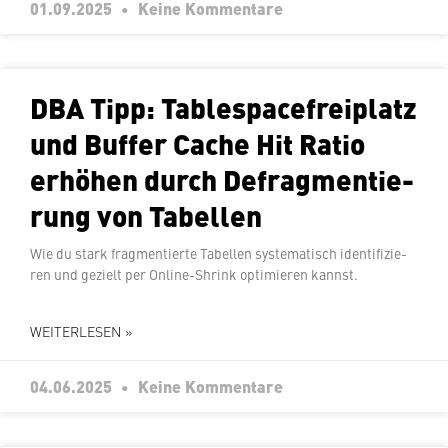
01.09.2025
Keine Kommentare
DBA Tipp: Ta­b­le­space­frei­platz
und Buffer Cache Hit Ratio
erhöhen durch De­frag­men­tie­
rung von Tabellen
Wie du stark frag­men­tier­te Tabellen sys­te­ma­tisch iden­ti­fi­zie­
ren und gezielt per Online-Shrink op­ti­mie­ren kannst.
WEITERLESEN »
04.06.2025
Keine Kommentare