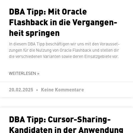
DBA Tipp: Mit Oracle
Flashback in die Ver­gan­gen­
heit springen
In diesem DBA Tipp be­schäf­ti­gen wir uns mit den Vor­aus­set­
zun­gen für die Nutzung von Oracle Flashback und stellen dir
die ver­schie­de­nen Varianten sowie deren Ein­satz­ge­bie­te vor.
WEITERLESEN »
20.02.2025
Keine Kommentare
DBA Tipp: Cursor-Sharing-
Kan­di­da­ten in der Anwendung