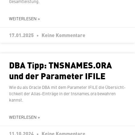
Gesamtleistung.
WEITERLESEN »
17.01.2025
Keine Kommentare
DBA Tipp: TNSNAMES.ORA
und der Parameter IFILE
Wie du als Oracle DBA mit dem Parameter IFILE die Über­sicht­
lich­keit der Alias-Einträge in der tnsnames.ora bewahren
kannst.
WEITERLESEN »
11.10.2024
Keine Kommentare