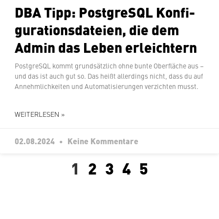
DBA Tipp: Post­greS­QL Kon­fi­
gu­ra­ti­ons­da­tei­en, die dem
Admin das Leben erleichtern
Post­greS­QL kommt grund­sätz­lich ohne bunte Ober­flä­che aus –
und das ist auch gut so. Das heißt al­ler­dings nicht, dass du auf
An­nehm­lich­kei­ten und Au­to­ma­ti­sie­run­gen ver­zich­ten musst.
WEITERLESEN »
02.08.2024
Keine Kommentare
1
2
3
4
5