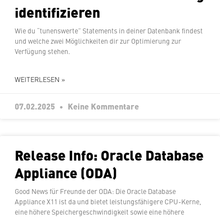
identifizieren
Wie du “tu­nens­wer­te” State­ments in deiner Datenbank findest
und welche zwei Mög­lich­kei­ten dir zur Op­ti­mie­rung zur
Verfügung stehen.
WEITERLESEN »
07.02.2025
Keine Kommentare
Release Info: Oracle Database
Appliance (ODA)
Good News für Freunde der ODA: Die Oracle Database
Appliance X11 ist da und bietet leis­tungs­fä­hi­ge­re CPU-Kerne,
eine höhere Spei­cher­ge­schwin­dig­keit sowie eine höhere