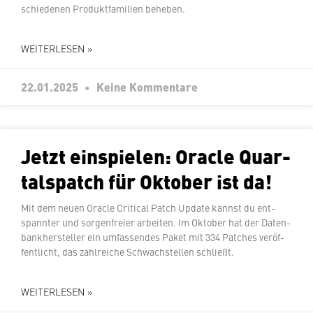
schie­de­nen Pro­dukt­fa­mi­li­en beheben.
WEITERLESEN »
22.01.2025
Keine Kommentare
Jetzt ein­spie­len: Oracle Quar­
tals­patch für Oktober ist da!
Mit dem neuen Oracle Critical Patch Update kannst du ent­
spann­ter und sor­gen­frei­er arbeiten. Im Oktober hat der Da­ten­
bank­her­stel­ler ein um­fas­sen­des Paket mit 334 Patches ver­öf­
fent­licht, das zahl­rei­che Schwach­stel­len schließt.
WEITERLESEN »