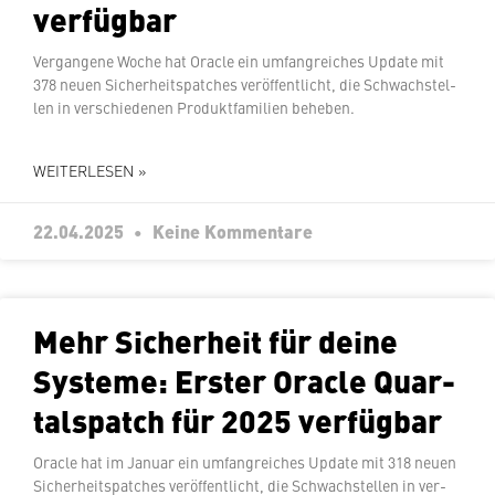
verfügbar
Ver­gan­ge­ne Woche hat Oracle ein um­fang­rei­ches Update mit
378 neuen Si­cher­heits­patches ver­öf­fent­licht, die Schwach­stel­
len in ver­schie­de­nen Pro­dukt­fa­mi­li­en beheben.
WEITERLESEN »
22.04.2025
Keine Kommentare
Mehr Si­cher­heit für deine
Systeme: Erster Oracle Quar­
tals­patch für 2025 verfügbar
Oracle hat im Januar ein um­fang­rei­ches Update mit 318 neuen
Si­cher­heits­patches ver­öf­fent­licht, die Schwach­stel­len in ver­