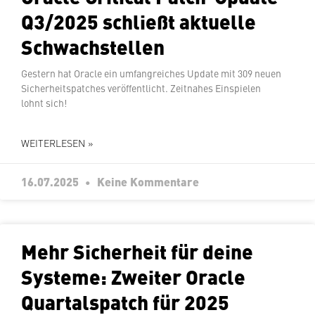
Q3/2025 schließt aktuelle
Schwachstellen
Gestern hat Oracle ein um­fang­rei­ches Update mit 309 neuen
Si­cher­heits­patches ver­öf­fent­licht. Zeitnahes Ein­spie­len
lohnt sich!
WEITERLESEN »
16.07.2025
Keine Kommentare
Mehr Si­cher­heit für deine
Systeme: Zweiter Oracle
Quar­tals­patch für 2025