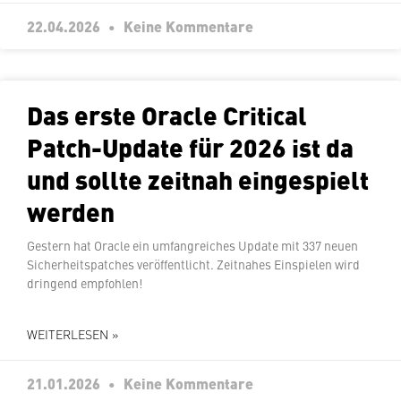
22.04.2026
Keine Kommentare
Das erste Oracle Critical
Patch-Update für 2026 ist da
und sollte zeitnah ein­ge­spielt
werden
Gestern hat Oracle ein um­fang­rei­ches Update mit 337 neuen
Si­cher­heits­patches ver­öf­fent­licht. Zeitnahes Ein­spie­len wird
dringend empfohlen!
WEITERLESEN »
21.01.2026
Keine Kommentare