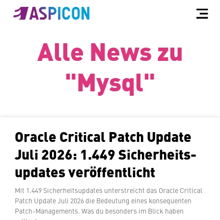
Alle News zu
"Mysql"
Oracle Critical Patch Update
Juli 2026: 1.449 Si­cher­heits­
up­dates veröffentlicht
Mit 1.449 Si­cher­heits­up­dates un­ter­streicht das Oracle Critical
Patch Update Juli 2026 die Bedeutung eines kon­se­quen­ten
Patch-Ma­nage­ments. Was du besonders im Blick haben