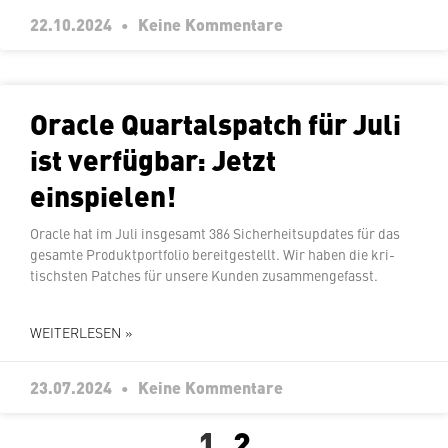
22.10.2024
Keine Kommentare
Oracle Quar­tals­patch für Juli
ist verfügbar: Jetzt
einspielen!
Oracle hat im Juli insgesamt 386 Si­cher­heits­up­dates für das
gesamte Pro­dukt­port­fo­lio be­reit­ge­stellt. Wir haben die kri­
tischs­ten Patches für unsere Kunden zusammengefasst.
WEITERLESEN »
23.07.2024
Keine Kommentare
1
2