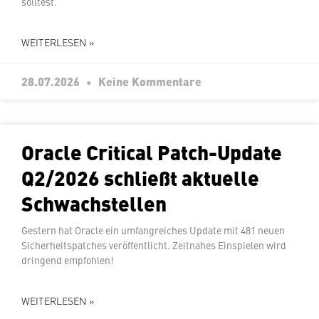
solltest.
WEITERLESEN »
28.07.2026
Keine Kommentare
Oracle Critical Patch-Update
Q2/2026 schließt aktuelle
Schwachstellen
Gestern hat Oracle ein um­fang­rei­ches Update mit 481 neuen
Si­cher­heits­patches ver­öf­fent­licht. Zeitnahes Ein­spie­len wird
dringend empfohlen!
WEITERLESEN »