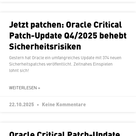
Jetzt patchen: Oracle Critical
Patch-Update Q4/2025 behebt
Sicherheitsrisiken
Gestern hat Oracle ein um­fang­rei­ches Update mit 374 neuen
Si­cher­heits­patches ver­öf­fent­licht. Zeitnahes Ein­spie­len
lohnt sich!
WEITERLESEN »
22.10.2025
Keine Kommentare
Oracle Critical Patch-Update