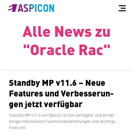
Alle News zu
"Oracle Rac"
Standby MP v11.6 – Neue
Features und Ver­bes­se­run­
gen jetzt verfügbar
Standby MP v11.6 von Dbvisit ist nun verfügbar und bringt
einige in­ter­es­san­te Funk­ti­ons­er­wei­te­run­gen und wichtige
Fixes mit.