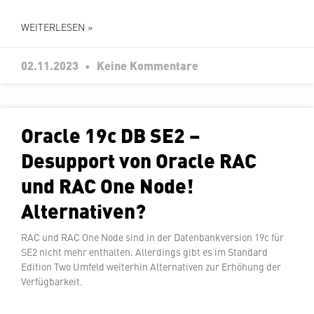
WEITERLESEN »
02.11.2023
Keine Kommentare
Oracle 19c DB SE2 –
Desupport von Oracle RAC
und RAC One Node!
Alternativen?
RAC und RAC One Node sind in der Da­ten­bank­ver­si­on 19c für
SE2 nicht mehr enthalten. Al­ler­dings gibt es im Standard
Edition Two Umfeld weiterhin Al­ter­na­ti­ven zur Erhöhung der
Verfügbarkeit.