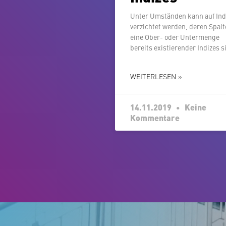
Unter Umständen kann auf Ind
ver­zich­tet werden, deren Spal
eine Ober- oder Un­ter­men­ge
bereits exis­tie­ren­der Indizes s
WEITERLESEN »
14.11.2019
Keine
Kommentare