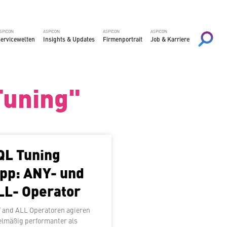
SPICON
ASPICON
ASPICON
ASPICON
er­vice­wel­ten
Insights & Updates
Fir­men­por­trait
Job & Karriere
Tuning"
QL Tuning
ipp: ANY- und
LL- Operator
and ALL Ope­ra­to­ren agieren
el­mä­ßig per­for­man­ter als