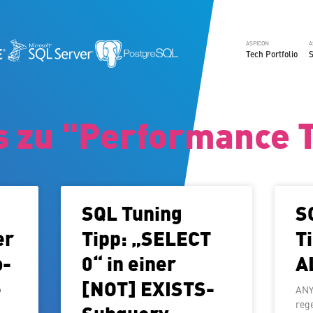
ASPICON
A
Tech Portfolio
S
s zu "Performance 
SQL Tuning
S
er
Tipp: „SELECT
T
o­
0“ in einer
A
-
[NOT] EXISTS-
ANY 
re­g
Subquery