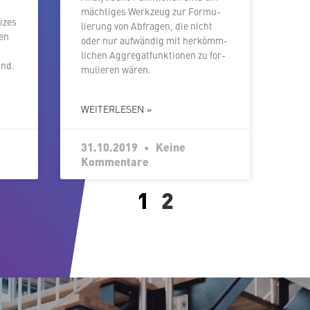
mächtiges Werkzeug zur For­mu­
izes
lie­rung von Abfragen, die nicht
ten
oder nur aufwändig mit her­kömm­
li­chen Ag­gre­gat­funk­tio­nen zu for­
ind.
mu­lie­ren wären.
WEITERLESEN »
31.10.2019
Keine
Kommentare
1
2