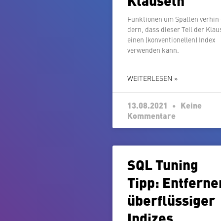
Funk­tio­nen um Spalten ver­hin
dern, dass dieser Teil der Klau
einen (kon­ven­tio­nel­len) Index
verwenden kann.
WEITERLESEN »
13.08.2021
Keine
Kommentare
SQL Tuning
Tipp: Entferne
über­flüs­si­ger
Indizes