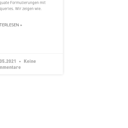
uate For­mu­lie­run­gen mit
­queries. Wir zeigen wie.
TERLESEN »
.05.2021
Keine
mmentare