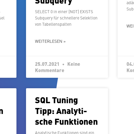
adäq
Sub
­
SELECT 0 in einer [NOT] EXISTS
sel
Subquery für schnel­le­re Selektion
von Tabellenspalten
WEI
WEITERLESEN »
25.07.2021
Keine
04
Kommentare
Ko
SQL Tuning
n
Tipp: Ana­ly­ti­
sche Funktionen
Ana­ly­ti­sche Funk­tio­nen sind ein