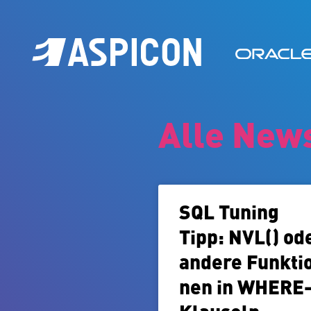
Alle New
SQL Tuning
Tipp: NVL() od
andere Funk­ti
nen in WHERE
Klauseln