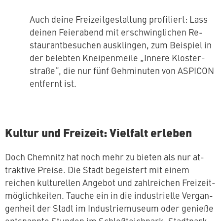
Auch deine Frei­zeit­ge­stal­tung pro­fi­tiert: Lass
deinen Fei­er­abend mit er­schwing­li­chen Re­
stau­rant­be­su­chen aus­klin­gen, zum Beispiel in
der belebten Knei­pen­mei­le „Innere Klos­ter­
stra­ße“, die nur fünf Geh­mi­nu­ten von ASPICON
entfernt ist.
Kultur und Freizeit: Vielfalt erleben
Doch Chemnitz hat noch mehr zu bieten als nur at­
trak­ti­ve Preise. Die Stadt be­geis­tert mit einem
reichen kul­tu­rel­len Angebot und zahl­rei­chen Frei­zeit­
mög­lich­kei­ten. Tauche ein in die in­dus­tri­el­le Ver­gan­
gen­heit der Stadt im In­dus­trie­mu­se­um oder genieße
ent­spann­te Stunden im Schloß­teich­park, Stadtpark,