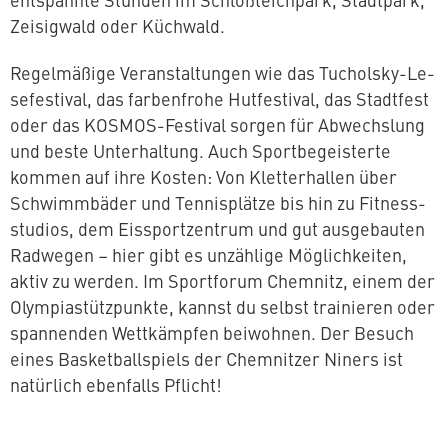
Zei­sig­wald oder Küchwald.
Re­gel­mä­ßi­ge Ver­an­stal­tun­gen wie das Tucholsky-Le­
se­fes­ti­val, das far­ben­fro­he Hut­fes­ti­val, das Stadtfest
oder das KOSMOS-Festival sorgen für Ab­wechs­lung
und beste Un­ter­hal­tung. Auch Sport­be­geis­ter­te
kommen auf ihre Kosten: Von Klet­ter­hal­len über
Schwimm­bä­der und Ten­nis­plät­ze bis hin zu Fit­ness­
stu­di­os, dem Eis­sport­zen­trum und gut aus­ge­bau­ten
Radwegen – hier gibt es unzählige Mög­lich­kei­ten,
aktiv zu werden. Im Sport­fo­rum Chemnitz, einem der
Olym­pia­stütz­punk­te, kannst du selbst trai­nie­ren oder
span­nen­den Wett­kämp­fen beiwohnen. Der Besuch
eines Bas­ket­ball­spiels der Chem­nit­zer Niners ist
natürlich ebenfalls Pflicht!