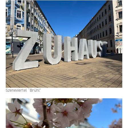
Sze­ne­vier­tel “Brühl”