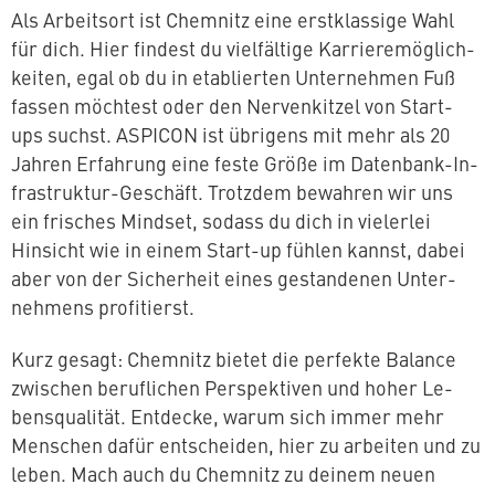
Als Ar­beits­ort ist Chemnitz eine erst­klas­si­ge Wahl
für dich. Hier findest du viel­fäl­ti­ge Kar­rie­re­mög­lich­
kei­ten, egal ob du in eta­blier­ten Un­ter­neh­men Fuß
fassen möchtest oder den Ner­ven­kit­zel von Start-
ups suchst. ASPICON ist übrigens mit mehr als 20
Jahren Erfahrung eine feste Größe im Datenbank-In­
fra­struk­tur-Geschäft. Trotzdem bewahren wir uns
ein frisches Mindset, sodass du dich in vielerlei
Hinsicht wie in einem Start-up fühlen kannst, dabei
aber von der Si­cher­heit eines ge­stan­de­nen Un­ter­
neh­mens profitierst.
Kurz gesagt: Chemnitz bietet die perfekte Balance
zwischen be­ruf­li­chen Per­spek­ti­ven und hoher Le­
bens­qua­li­tät. Entdecke, warum sich immer mehr
Menschen dafür ent­schei­den, hier zu arbeiten und zu
leben. Mach auch du Chemnitz zu deinem neuen