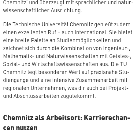
Chemnitz’ und überzeugt mit sprach­li­cher und na­tur­
wis­sen­schaft­li­cher Ausrichtung.
Die Tech­ni­sche Uni­ver­si­tät Chemnitz genießt zudem
einen ex­zel­len­ten Ruf – auch in­ter­na­tio­nal. Sie bietet
eine breite Palette an Stu­di­en­mög­lich­kei­ten und
zeichnet sich durch die Kom­bi­na­ti­on von Ingenieur‑,
Ma­the­ma­tik- und Na­tur­wis­sen­schaf­ten mit Geistes‑,
Sozial- und Wirt­schafts­wis­sen­schaf­ten aus. Die TU
Chemnitz legt be­son­de­ren Wert auf pra­xis­na­he Stu­
di­en­gän­ge und eine intensive Zu­sam­men­ar­beit mit
re­gio­na­len Un­ter­neh­men, was dir auch bei Projekt-
und Ab­schluss­ar­bei­ten zugutekommt.
Chemnitz als Ar­beits­ort: Kar­rie­re­chan­
cen nutzen