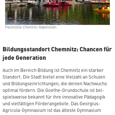
Pelzmühle Chemnitz Rabenstein
Bil­dungs­stand­ort Chemnitz: Chancen für
jede Generation
Auch im Bereich Bildung ist Chemnitz ein starker
Standort. Die Stadt bietet eine Vielzahl an Schulen
und Bil­dungs­ein­rich­tun­gen, die deinen Nachwuchs
optimal fördern. Die Goethe-Grund­schu­le ist bei­
spiels­wei­se bekannt für ihre in­no­va­ti­ve Pädagogik
und viel­fäl­ti­gen För­der­an­ge­bo­te. Das Georgius-
Agricola-Gymnasium ist das älteste Gymnasium