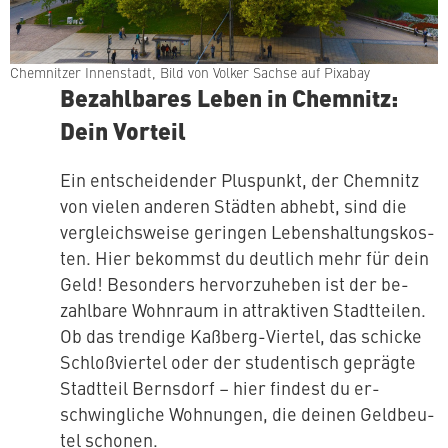
Chem­nit­zer In­nen­stadt, Bild von Volker Sachse auf Pixabay
Be­zahl­ba­res Leben in Chemnitz:
Dein Vorteil
Ein ent­schei­den­der Pluspunkt, der Chemnitz
von vielen anderen Städten abhebt, sind die
ver­gleichs­wei­se geringen Le­bens­hal­tungs­kos­
ten. Hier bekommst du deutlich mehr für dein
Geld! Besonders her­vor­zu­he­ben ist der be­
zahl­ba­re Wohnraum in at­trak­ti­ven Stadt­tei­len.
Ob das trendige Kaßberg-Viertel, das schicke
Schloß­vier­tel oder der stu­den­tisch geprägte
Stadtteil Bernsdorf – hier findest du er­
schwing­li­che Wohnungen, die deinen Geld­beu­
tel schonen.