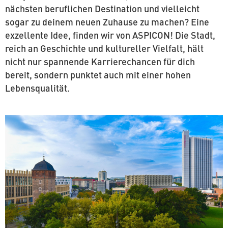
nächsten be­ruf­li­chen De­sti­na­ti­on und viel­leicht
sogar zu deinem neuen Zuhause zu machen? Eine
ex­zel­len­te Idee, finden wir von ASPICON! Die Stadt,
reich an Ge­schich­te und kul­tu­rel­ler Vielfalt, hält
nicht nur spannende Kar­rie­re­chan­cen für dich
bereit, sondern punktet auch mit einer hohen
Lebensqualität.