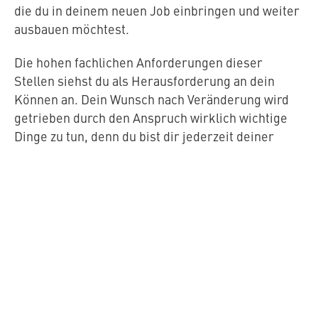
die du in deinem neuen Job ein­brin­gen und weiter
ausbauen möchtest.
Die hohen fach­li­chen An­for­de­run­gen dieser
Stellen siehst du als Her­aus­for­de­rung an dein
Können an. Dein Wunsch nach Ver­än­de­rung wird
getrieben durch den Anspruch wirklich wichtige
Dinge zu tun, denn du bist dir jederzeit deiner
enormen Ver­ant­wor­tung im Job bewusst.
Dann haben wir hier die passenden Stellen
für dich.