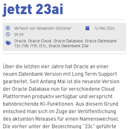
jetzt 23ai
Verfasst von
Alexander Glöckner
16 Mai 2024
09:59
Oracle
,
Oracle Cloud
,
Oracle Database
,
Oracle Datenbank
12c /18c /19c /21c
,
Oracle Datenbank 23ai
Über die letzten vier Jahre hat Oracle an einer
neuen Datenbank Version mit Long Term Support
ge­ar­bei­tet. Seit Anfang Mai ist die neueste Version
der Oracle Database nun für ver­schie­de­ne Cloud
Platt­for­men produktiv verfügbar und ver­spricht
bahn­bre­chen­de KI-Funk­tio­nen. Aus diesem Grund
entschied man sich im Zuge der Ver­öf­fent­li­chung
des aktuellen Releases für einen Na­mens­wech­sel.
Die vorher unter der Be­zeich­nung “23c” geführte