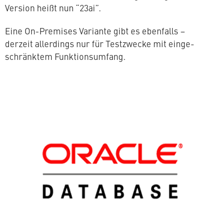
Version heißt nun “23ai”.
Eine On-Premises Variante gibt es ebenfalls –
derzeit al­ler­dings nur für Test­zwe­cke mit ein­ge­
schränk­tem Funktionsumfang.