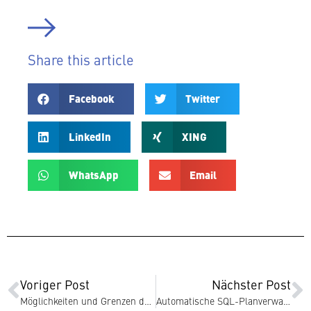
Share this article
Facebook
Twitter
LinkedIn
XING
WhatsApp
Email
Voriger Post
Nächster Post
Mög­lich­kei­ten und Grenzen der Oracle Database Appliance (ODA)
Au­to­ma­ti­sche SQL-Plan­­ver­­­wal­­tung in Oracle Da­ten­ban­ken