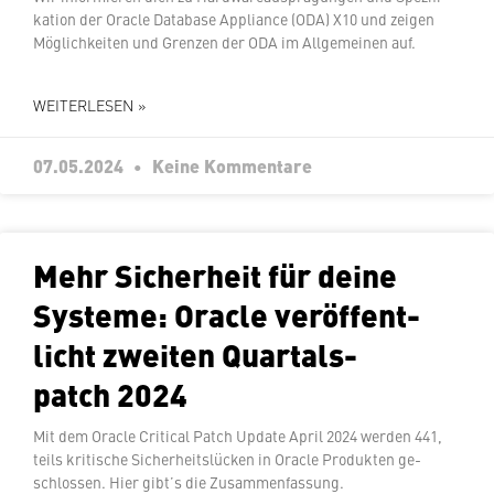
ka­ti­on der Oracle Database Appliance (ODA) X10 und zeigen
Mög­lich­kei­ten und Grenzen der ODA im All­ge­mei­nen auf.
WEITERLESEN »
07.05.2024
Keine Kommentare
Mehr Si­cher­heit für deine
Systeme: Oracle ver­öf­fent­
licht zweiten Quar­tals­
patch 2024
Mit dem Oracle Critical Patch Update April 2024 werden 441,
teils kritische Si­cher­heits­lü­cken in Oracle Produkten ge­
schlos­sen. Hier gibt’s die Zusammenfassung.