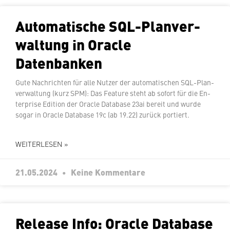
Au­to­ma­ti­sche SQL-Plan­ver­
wal­tung in Oracle
Datenbanken
Gute Nach­rich­ten für alle Nutzer der au­to­ma­ti­schen SQL-Plan­
ver­wal­tung (kurz SPM): Das Feature steht ab sofort für die En­
ter­pri­se Edition der Oracle Database 23ai bereit und wurde
sogar in Oracle Database 19c (ab 19.22) zurück portiert.
WEITERLESEN »
21.05.2024
Keine Kommentare
Release Info: Oracle Database