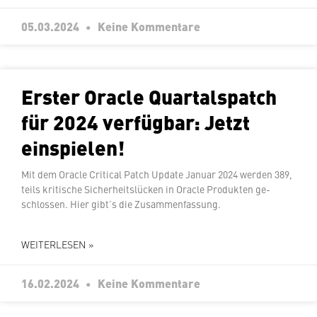
05.03.2024
Keine Kommentare
Erster Oracle Quar­tals­patch
für 2024 verfügbar: Jetzt
einspielen!
Mit dem Oracle Critical Patch Update Januar 2024 werden 389,
teils kritische Si­cher­heits­lü­cken in Oracle Produkten ge­
schlos­sen. Hier gibt’s die Zusammenfassung.
WEITERLESEN »
16.02.2024
Keine Kommentare