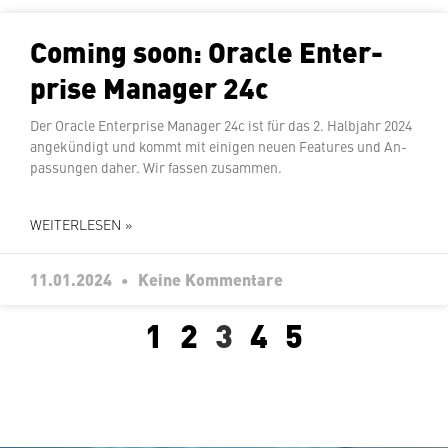
Coming soon: Oracle En­ter­
pri­se Manager 24c
Der Oracle En­ter­pri­se Manager 24c ist für das 2. Halbjahr 2024
an­ge­kün­digt und kommt mit einigen neuen Features und An­
pas­sun­gen daher. Wir fassen zusammen.
WEITERLESEN »
11.01.2024
Keine Kommentare
1
2
3
4
5