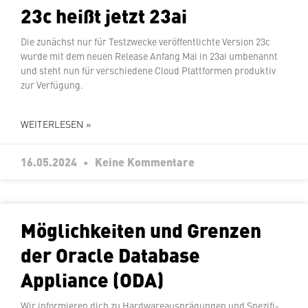
23c heißt jetzt 23ai
Die zunächst nur für Test­zwe­cke ver­öf­fent­lich­te Version 23c
wurde mit dem neuen Release Anfang Mai in 23ai umbenannt
und steht nun für ver­schie­de­ne Cloud Platt­for­men produktiv
zur Verfügung.
WEITERLESEN »
16.05.2024
Keine Kommentare
Mög­lich­kei­ten und Grenzen
der Oracle Database
Appliance (ODA)
Wir in­for­mie­ren dich zu Hard­ware­aus­prä­gun­gen und Spe­zi­fi­