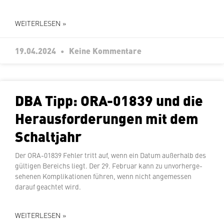
WEITERLESEN »
19.04.2024
Keine Kommentare
DBA Tipp: ORA-01839 und die
Her­aus­for­de­run­gen mit dem
Schaltjahr
Der ORA-01839 Fehler tritt auf, wenn ein Datum außerhalb des
gültigen Bereichs liegt. Der 29. Februar kann zu un­vor­her­ge­
se­he­nen Kom­pli­ka­tio­nen führen, wenn nicht an­ge­mes­sen
darauf geachtet wird.
WEITERLESEN »