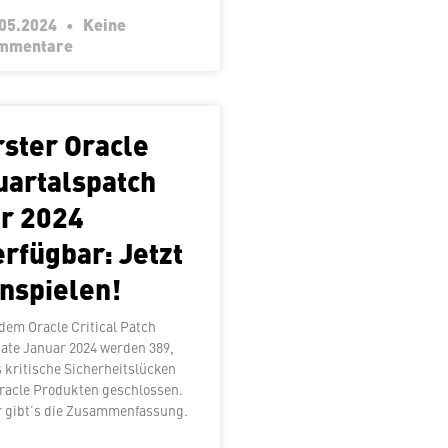
.05.2024
Keine
mmentare
rster Oracle
ar­tals­patch
ür 2024
erfügbar: Jetzt
inspielen!
 dem Oracle Critical Patch
ate Januar 2024 werden 389,
s kritische Si­cher­heits­lü­cken
racle Produkten ge­schlos­sen.
r gibt’s die Zusammenfassung.