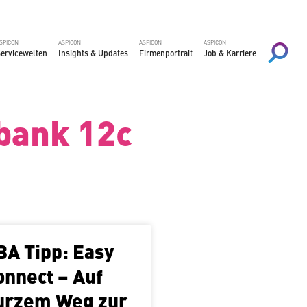
SPICON
ASPICON
ASPICON
ASPICON
er­vice­wel­ten
Insights & Updates
Fir­men­por­trait
Job & Karriere
bank 12c
BA Tipp: Easy
onnect – Auf
urzem Weg zur