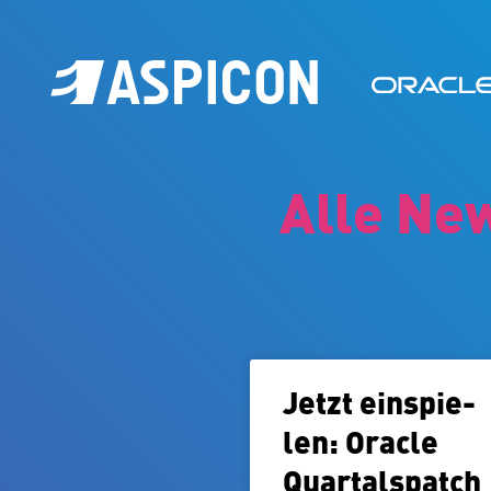
Alle Ne
Jetzt ein­spie­
len: Oracle
Quar­tals­patch