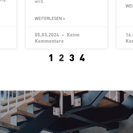
wird.
WEI
WEITERLESEN »
05.03.2024
Keine
16
Kommentare
Ko
1
2
3
4