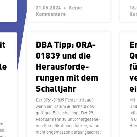
21.05.2024
Keine
16
Kommentare
Ko
it
DBA Tipp: ORA-
E
01839 und die
Qu
le
Her­aus­for­de­
f
run­gen mit dem
v
Schaltjahr
e
Der ORA-01839 Fehler tritt auf,
Mit
wenn ein Datum außerhalb des
Upd
gültigen Bereichs liegt. Der 29.
teil
Februar kann zu un­vor­her­ge­se­he­
in O
ken
nen Kom­pli­ka­tio­nen führen, wenn
Hie
sen.
nicht an­ge­mes­sen darauf geachtet
ung.