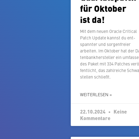
für Oktober
ist da!
Mit dem neuen Oracle Critical
Patch Update kannst du ent­
spann­ter und sor­gen­frei­er
arbeiten. Im Oktober hat der D
ten­bank­her­stel­ler ein um­fas­s
des Paket mit 334 Patches ver­ö
fent­licht, das zahl­rei­che Schw
stel­len schließt.
WEITERLESEN »
22.10.2024
Keine
Kommentare