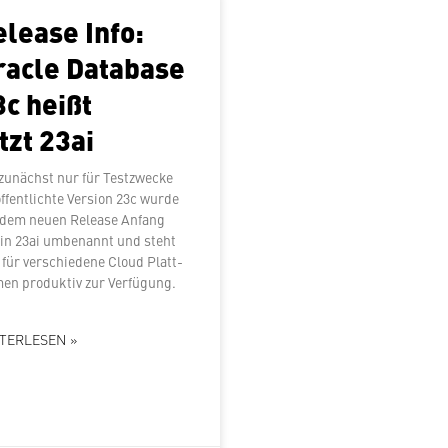
elease Info:
racle Database
3c heißt
tzt 23ai
zunächst nur für Test­zwe­cke
öf­fent­lich­te Version 23c wurde
 dem neuen Release Anfang
 in 23ai umbenannt und steht
für ver­schie­de­ne Cloud Platt­
­men produktiv zur Verfügung.
TERLESEN »