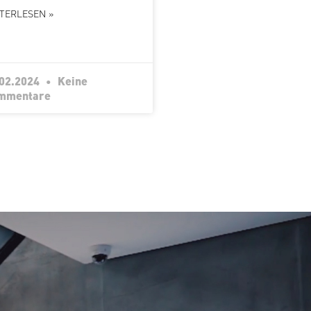
TERLESEN »
.02.2024
Keine
mmentare