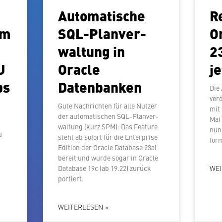
Au­to­ma­ti­sche
R
um
SQL-Plan­ver­
O
wal­tung in
2
U
Oracle
je
ps
Datenbanken
Die 
ver­
Gute Nach­rich­ten für alle Nutzer
mit
der au­to­ma­ti­schen SQL-Plan­ver­
Mai
wal­tung (kurz SPM): Das Feature
nun 
u
steht ab sofort für die En­ter­pri­se
for
Edition der Oracle Database 23ai
bereit und wurde sogar in Oracle
Database 19c (ab 19.22) zurück
WEI
portiert.
WEITERLESEN »