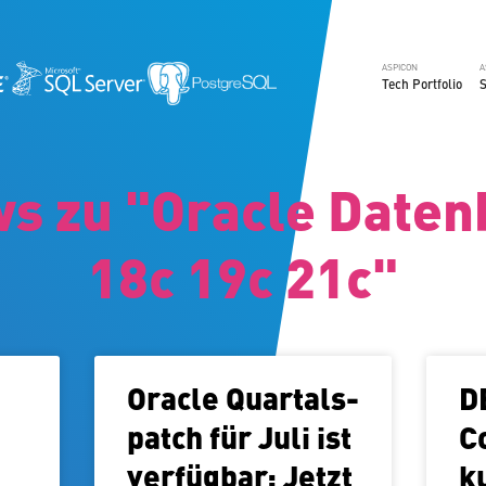
ASPICON
A
Tech Portfolio
S
ws zu "Oracle Daten
18c 19c 21c"
Oracle Quar­tals­
D
patch für Juli ist
C
verfügbar: Jetzt
k