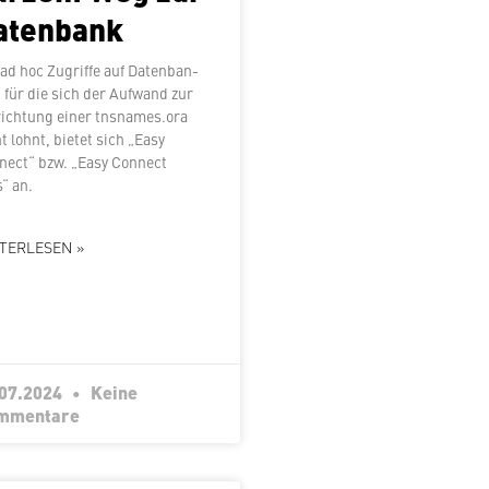
atenbank
ad hoc Zugriffe auf Da­ten­ban­
 für die sich der Aufwand zur
rich­tung einer tnsnames.ora
t lohnt, bietet sich „Easy
nect“ bzw. „Easy Connect
“ an.
TERLESEN »
.07.2024
Keine
mmentare