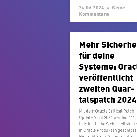
24.06.2024
Keine
Kommentare
Mehr Si­cher­he
für deine
Systeme: Orac
ver­öf­fent­licht
zweiten Quar­
tals­patch 2024
Mit dem Oracle Critical Patch
Update April 2024 werden 441,
teils kritische Si­cher­heits­lü­c
in Oracle Produkten ge­schlos­
Hier gibt’s die Zusammenfass