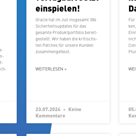
einspielen!
D
Oracle hat im Juli insgesamt 386
Für 
Si­cher­heits­up­dates für das
ken,
gesamte Pro­dukt­port­fo­lio be­reit­
Ein­
ge­stellt. Wir haben die kri­tischs­
nich
ten Patches für unsere Kunden
Con
a­
zusammengefasst.
Plus
en­
f­
ach­
WEITERLESEN »
WEI
23.07.2024
Keine
05
Kommentare
Ko