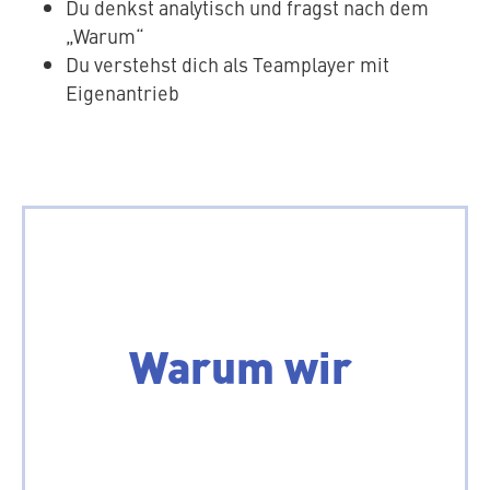
Du denkst ana­ly­tisch und fragst nach dem
„Warum“
Du verstehst dich als Team­play­er mit
Eigenantrieb
Was du bei uns erwarten
Warum wir
kannst