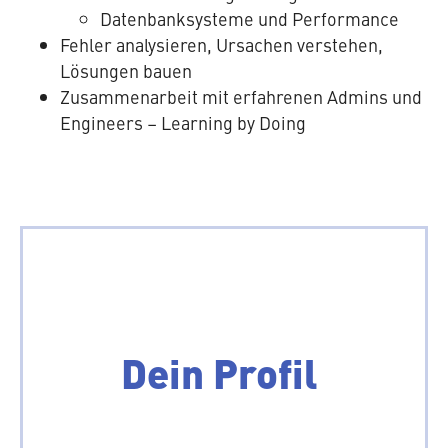
Da­ten­bank­sys­te­me und Performance
Fehler ana­ly­sie­ren, Ursachen verstehen,
Lösungen bauen
Zu­sam­men­ar­beit mit er­fah­re­nen Admins und
Engineers – Learning by Doing
Was du mit­brin­gen
Dein Profil
solltest