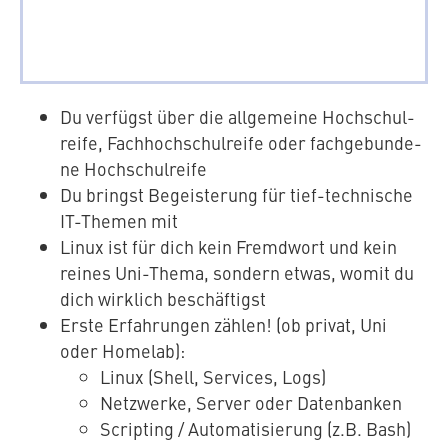
Du verfügst über die all­ge­mei­ne Hoch­schul­
rei­fe, Fach­hoch­schul­rei­fe oder fach­ge­bun­de­
ne Hochschulreife
Du bringst Be­geis­te­rung für tief-tech­ni­sche
IT-Themen mit
Linux ist für dich kein Fremdwort und kein
reines Uni-Thema, sondern etwas, womit du
dich wirklich beschäftigst
Erste Er­fah­run­gen zählen! (ob privat, Uni
oder Homelab):
Linux (Shell, Services, Logs)
Netzwerke, Server oder Datenbanken
Scripting / Au­to­ma­ti­sie­rung (z.B. Bash)