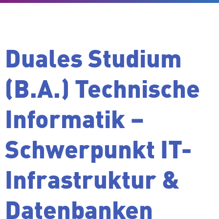
Duales Studium
(B.A.) Tech­ni­sche
In­for­ma­tik –
Schwer­punkt IT-
In­fra­struk­tur &
Da­ten­ban­ken