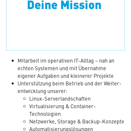
Deine Mission
Was dich erwartet
Mitarbeit im ope­ra­ti­ven IT-Alltag – nah an
echten Systemen und mit Übernahme
eigener Aufgaben und kleinerer Projekte
Un­ter­stüt­zung beim Betrieb und der Wei­ter­
ent­wick­lung unserer:
Linux-Ser­ver­land­schaf­ten
Vir­tua­li­sie­rung & Container-
Technologien
Netzwerke, Storage & Backup-Konzepte
Au­to­ma­ti­sie­rungs­lö­sun­gen