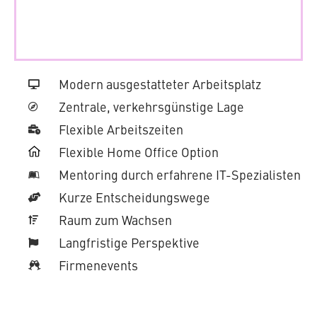
Modern aus­ge­stat­te­ter Arbeitsplatz
Zentrale, ver­kehrs­güns­ti­ge Lage
Flexible Ar­beits­zei­ten
Flexible Home Office Option
Mentoring durch erfahrene IT-Spezialisten
Kurze Ent­schei­dungs­we­ge
Raum zum Wachsen
Lang­fris­ti­ge Perspektive
Fir­men­events