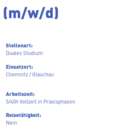
(m/w/d)
Stel­len­art:
Duales Studium
Ein­satz­ort:
Chemnitz / Glauchau
Ar­beits­zeit:
5/40h Vollzeit in Praxisphasen
Rei­se­tä­tig­keit:
Nein