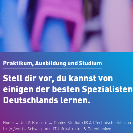
Praktikum, Aus­bil­dung und Studium
Stell dir vor, du kannst von
einigen der besten Spe­zia­lis­ten
Deutsch­lands lernen.
Home
→
Job & Karriere
→
Duales Studium (B.A.) Tech­ni­sche In­for­ma­
tik (m/w/d) – Schwer­punkt IT-In­fra­struk­tur & Datenbanken