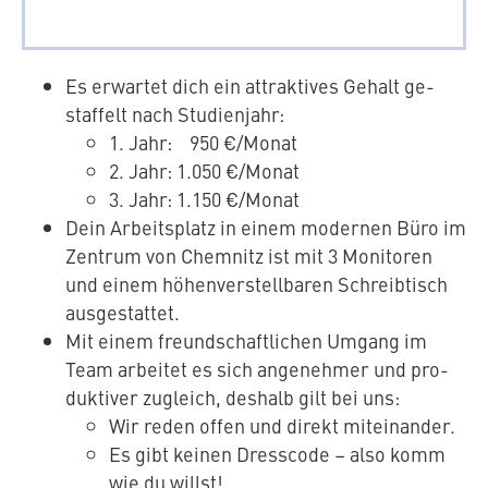
Es erwartet dich ein at­trak­ti­ves Gehalt ge­
staf­felt nach Studienjahr:
1. Jahr: 950 €/Monat
2. Jahr: 1.050 €/Monat
3. Jahr: 1.150 €/Monat
Dein Ar­beits­platz in einem modernen Büro im
Zentrum von Chemnitz ist mit 3 Monitoren
und einem hö­hen­ver­stell­ba­ren Schreib­tisch
ausgestattet.
Mit einem freund­schaft­li­chen Umgang im
Team arbeitet es sich an­ge­neh­mer und pro­
duk­ti­ver zugleich, deshalb gilt bei uns:
Wir reden offen und direkt miteinander.
Es gibt keinen Dresscode – also komm
wie du willst!