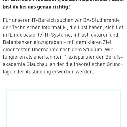
bist du bei uns genau richtig!
Für unseren IT-Bereich suchen wir BA-Stu­die­ren­de
der Tech­ni­schen In­for­ma­tik , die Lust haben, sich tief
in (Linux basierte) IT-Systeme, In­fra­struk­tu­ren und
Da­ten­ban­ken ein­zu­gra­ben – mit dem klaren Ziel
einer festen Übernahme nach dem Studium. Wir
fungieren als an­er­kann­ter Pra­xis­part­ner der Be­rufs­
aka­de­mie Glauchau, an der die theo­re­ti­schen Grund­
la­gen der Aus­bil­dung erworben werden.