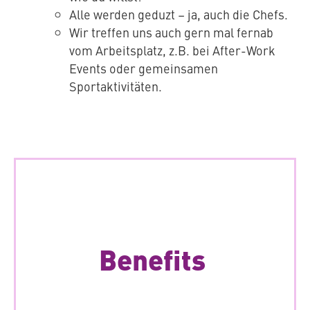
Alle werden geduzt – ja, auch die Chefs.
Wir treffen uns auch gern mal fernab
vom Ar­beits­platz, z.B. bei After-Work
Events oder ge­mein­sa­men
Sportaktivitäten.
Wir bieten dir
Benefits
…ein positives Ar­beits­um­feld, geben dir Raum,
innovativ zu agieren und bieten dir zahl­rei­che
Benefits.