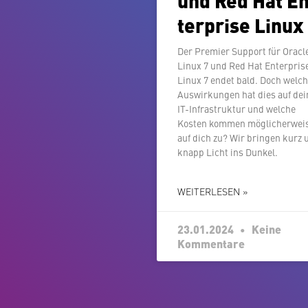
ter­pri­se Linux
Der Premier Support für Oracl
Linux 7 und Red Hat En­ter­pri­s
Linux 7 endet bald. Doch welc
Aus­wir­kun­gen hat dies auf de
IT-In­fra­struk­tur und welche
Kosten kommen mög­li­cher­wei­
auf dich zu? Wir bringen kurz 
knapp Licht ins Dunkel.
WEITERLESEN »
23.01.2024
Keine
Kommentare