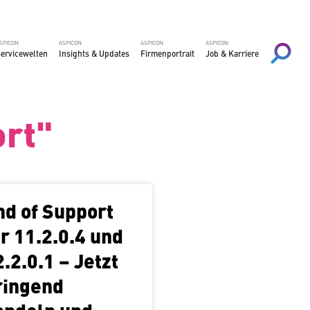
SPICON
ASPICON
ASPICON
ASPICON
er­vice­wel­ten
Insights & Updates
Fir­men­por­trait
Job & Karriere
ort"
nd of Support
ür 11.2.0.4 und
.2.0.1 – Jetzt
ringend
andeln und