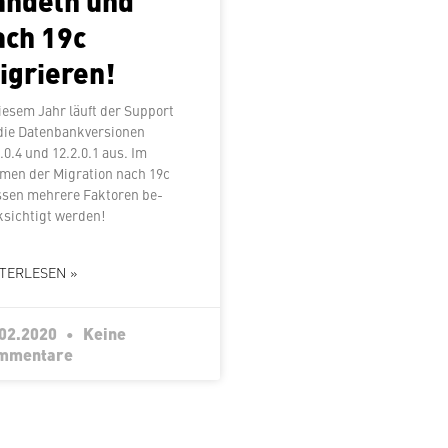
ach 19c
igrieren!
diesem Jahr läuft der Support
die Da­ten­bank­ver­sio­nen
.0.4 und 12.2.0.1 aus. Im
men der Migration nach 19c
sen mehrere Faktoren be­
­sich­tigt werden!
TERLESEN »
.02.2020
Keine
mmentare