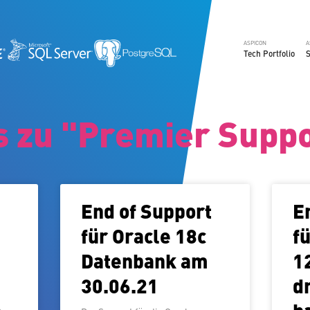
ASPICON
A
Tech Portfolio
S
s zu "Premier Supp
End of Support
E
für Oracle 18c
f
Datenbank am
12
30.06.21
d
n­
h