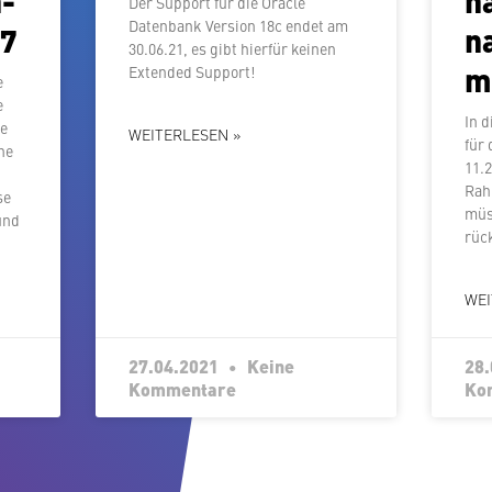
Der Support für die Oracle
Datenbank Version 18c endet am
 7
n
30.06.21, es gibt hierfür keinen
m
Extended Support!
e
e
In 
he
WEITERLESEN »
für 
ine
11.2
Rah
se
müs
und
rück
WEI
27.04.2021
Keine
28
Kommentare
Ko