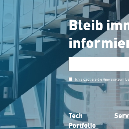
Bleib im
informie
Ich akzeptiere die Hinweise zum 
Tech
Serv
Portfolio