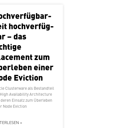
ch­ver­füg­bar­
it hoch­ver­füg­
ar – das
ichtige
lacement zum
berleben einer
ode Eviction
le Clus­ter­wa­re als Be­stand­teil
igh Avai­la­bi­li­ty Ar­chi­tec­tu­re
 deren Einsatz zum Überleben
er Node Eviction
TERLESEN »