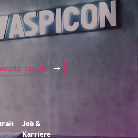
wsletter bestellen
rait
Job &
Karriere