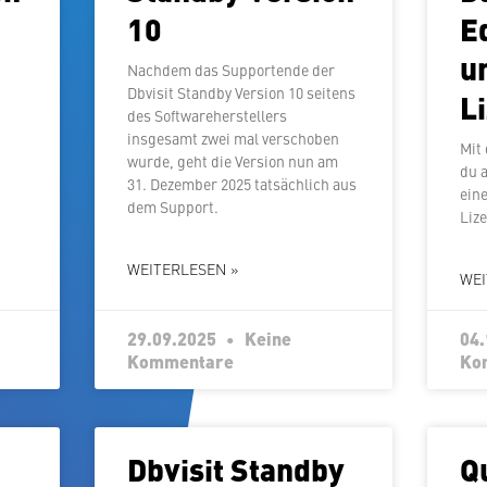
10
E
u
y
Nachdem das Sup­port­en­de der
Dbvisit Standby Version 10 seitens
L
des Soft­ware­her­stel­lers
.
insgesamt zwei mal ver­scho­ben
Mit
wurde, geht die Version nun am
du 
31. Dezember 2025 tat­säch­lich aus
eine
dem Support.
Liz
WEITERLESEN »
WEI
29.09.2025
Keine
04
Kommentare
Ko
Dbvisit Standby
Q