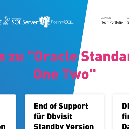
ASPICON
A
Tech Portfolio
S
 zu "Oracle Standa
One Two"
End of Support
D
für Dbvisit
f
on
Standby Version
D