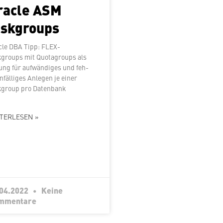
racle ASM
iskgroups
cle DBA Tipp: FLEX-
kgroups mit Quo­ta­groups als
ng für auf­wän­di­ges und feh­
an­fäl­li­ges Anlegen je einer
kgroup pro Datenbank
TERLESEN »
.04.2022
Keine
mmentare