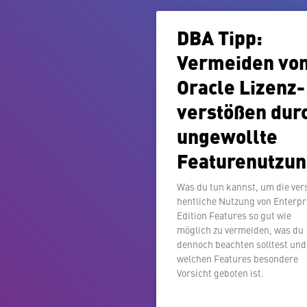
DBA Tipp:
Vermeiden vo
Oracle Li­zenz­
ver­stö­ßen dur
un­ge­woll­te
Featurenutzu
Was du tun kannst, um die ver­
hent­li­che Nutzung von En­ter­pr
Edition Features so gut wie
möglich zu vermeiden, was du
dennoch beachten solltest und
welchen Features besondere
Vorsicht geboten ist.