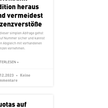
dition heraus
nd ver­mei­dest
izenzverstöße
 dieser simplen Abfrage gehst
auf Nummer sicher und kannst
n Abgleich mit vor­han­de­nen
enzen vornehmen.
TERLESEN »
.12.2023
Keine
mmentare
uotas auf