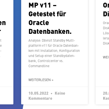
MP v11 –
O
Getestet für
D
gen
Oracle
Ora
Dis
r
Datenbanken.
Lösu
ler­
st
Analyse: Dbvisit Standby Mul­ti­
Dis
ge
plat­form v11 für Oracle Da­ten­ban­
e­
ken mit In­stal­la­ti­on, Kon­fi­gu­ra­ti­on
.
und Setup einer Stand­by­da­ten­
WEI
bank, Con­trol­cen­ter vs.
Commandline
WEITERLESEN »
10.05.2022
Keine
20
Kommentare
Ko