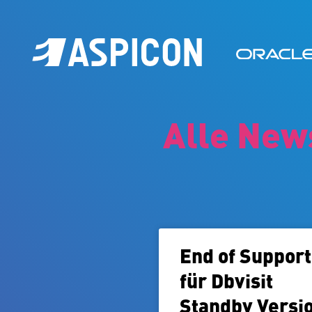
Alle News
End of Support
für Dbvisit
Standby Versi