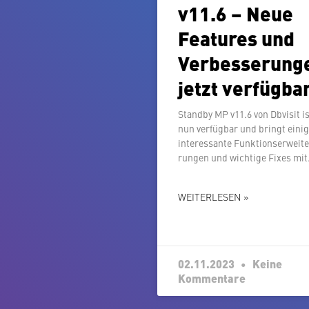
v11.6 – Neue
Features und
Ver­bes­se­run­
jetzt verfügba
Standby MP v11.6 von Dbvisit i
nun verfügbar und bringt eini
in­ter­es­san­te Funk­ti­ons­er­wei­t
run­gen und wichtige Fixes mit
WEITERLESEN »
02.11.2023
Keine
Kommentare