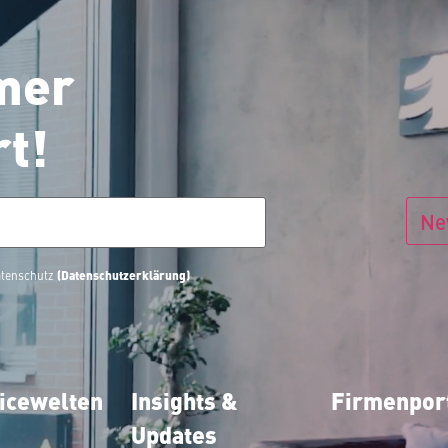
mer
rt!
Ne
(Datenschutzerklärung)
Datenschutz
icewelten
Insights &
Firmenport
Updates