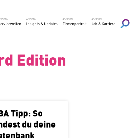
SPICON
ASPICON
ASPICON
ASPICON
er­vice­wel­ten
Insights & Updates
Fir­men­por­trait
Job & Karriere
rd Edition
BA Tipp: So
indest du deine
atenbank