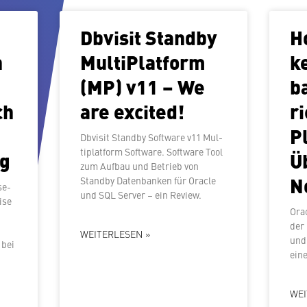
Dbvisit Standby
Ho
n
Mul­ti­Plat­form
ke
(MP) v11 – We
b
ch
are excited!
r
P
Dbvisit Standby Software v11 Mul­
ti­plat­form Software. Software Tool
ng
Ü
zum Aufbau und Betrieb von
N
Standby Da­ten­ban­ken für Oracle
se­
und SQL Server – ein Review.
i­se
Orac
der H
WEITERLESEN »
und
 bei
ein
WEI