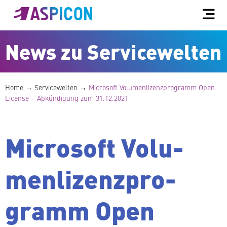
News zu Servicewelten
Home
→
Ser­vice­wel­ten
→
Microsoft Vo­lu­men­li­zenz­pro­gramm Open
License – Ab­kün­di­gung zum 31.12.2021
Microsoft Vo­lu­
men­li­zenz­pro­
gramm Open