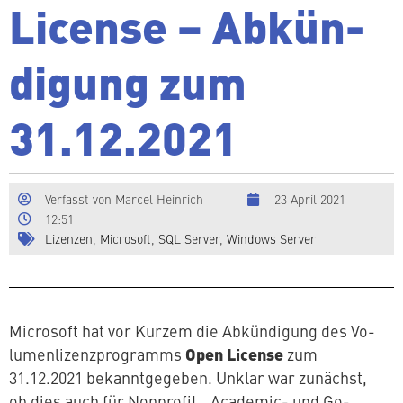
License – Ab­kün­
di­gung zum
31.12.2021
Verfasst von
Marcel Heinrich
23 April 2021
12:51
Lizenzen
,
Microsoft
,
SQL Server
,
Windows Server
Microsoft hat vor Kurzem die Ab­kün­di­gung des Vo­
Open License
lu­men­li­zenz­pro­gramms
zum
31.12.2021 be­kannt­ge­ge­ben. Unklar war zunächst,
ob dies auch für Nonprofit‑, Academic- und Go­