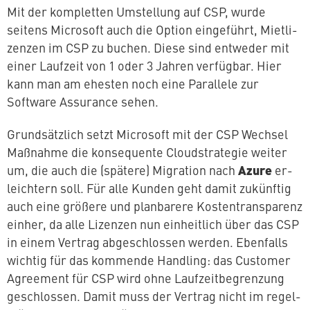
Mit der kom­plet­ten Um­stel­lung auf CSP, wurde
seitens Microsoft auch die Option ein­ge­führt, Miet­li­
zen­zen im CSP zu buchen. Diese sind entweder mit
einer Laufzeit von 1 oder 3 Jahren verfügbar. Hier
kann man am ehesten noch eine Parallele zur
Software Assurance sehen.
Grund­sätz­lich setzt Microsoft mit der CSP Wechsel
Maßnahme die kon­se­quen­te Cloud­stra­te­gie weiter
Azure
um, die auch die (spätere) Migration nach
er­
leich­tern soll. Für alle Kunden geht damit zukünftig
auch eine größere und plan­ba­re­re Kos­ten­trans­pa­renz
einher, da alle Lizenzen nun ein­heit­lich über das CSP
in einem Vertrag ab­ge­schlos­sen werden. Ebenfalls
wichtig für das kommende Handling: das Customer
Agreement für CSP wird ohne Lauf­zeit­be­gren­zung
ge­schlos­sen. Damit muss der Vertrag nicht im re­gel­