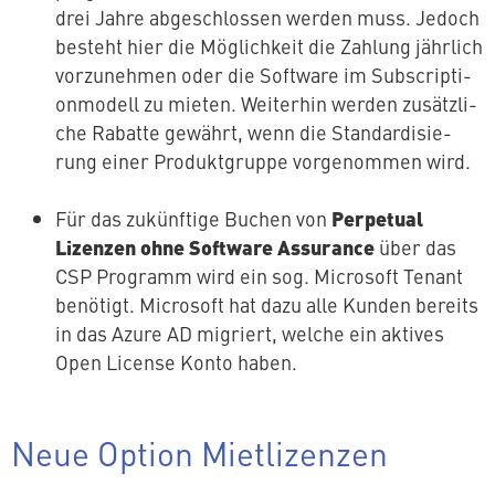
drei Jahre ab­ge­schlos­sen werden muss. Jedoch
besteht hier die Mög­lich­keit die Zahlung jährlich
vor­zu­neh­men oder die Software im Sub­scrip­ti­
on­mo­dell zu mieten. Weiterhin werden zu­sätz­li­
che Rabatte gewährt, wenn die Stan­dar­di­sie­
rung einer Pro­dukt­grup­pe vor­ge­nom­men wird.
Perpetual
Für das zu­künf­ti­ge Buchen von
Lizenzen ohne Software Assurance
über das
CSP Programm wird ein sog. Microsoft Tenant
benötigt. Microsoft hat dazu alle Kunden bereits
in das Azure AD migriert, welche ein aktives
Open License Konto haben.
Neue Option Mietlizenzen