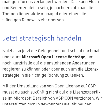
mä­ßi­gen Turnus ver­län­gert werden. Das kann Fluch
und Segen zugleich sein, je nachdem ob man die
Themen lieber aktiv managed oder einen die
ständigen Renewals eher nerven.
Jetzt stra­te­gisch handeln
Nutzt also jetzt die Ge­le­gen­heit und schaut nochmal
Microsoft Open License Verträge
über eure
, um
noch kurz­fris­tig auf die an­ste­hen­den Än­de­run­gen
reagieren zu können oder aber auch um die Li­zenz­
stra­te­gie in die richtige Richtung zu lenken.
Mit der Um­stel­lung von von Open License auf CSP
musst du auch zukünftig nicht auf die Li­zenz­ex­per­ti­
se im Microsoft Bereich von ASPICON ver­zich­ten. Wir
un­ter­stüt­zen dich in gewohnter Qualität bei der